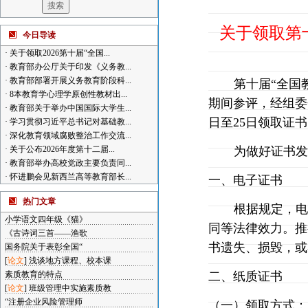
关于领取第
今日导读
·
关于领取2026第十届“全国...
·
教育部办公厅关于印发《义务教...
·
教育部部署开展义务教育阶段科...
第十届
“
全国
·
8本教育学心理学原创性教材出...
期间参评，经组委
·
教育部关于举办中国国际大学生...
日至
25
日领取证书
·
学习贯彻习近平总书记对基础教...
·
深化教育领域腐败整治工作交流...
·
关于公布2026年度第十二届...
为做好证书
·
教育部举办高校党政主要负责同...
·
怀进鹏会见新西兰高等教育部长...
一、电子证书
热门文章
根据规定，
小学语文四年级《猫》
同等法律效力。推
《古诗词三首——渔歌
书遗失、损毁，或
国务院关于表彰全国“
[
论文
]
浅谈地方课程、校本课
素质教育的特点
二、纸质证书
[
论文
]
班级管理中实施素质教
“注册企业风险管理师
（一）领取方式：