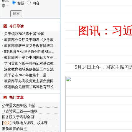
按文
标题
内容
章：
今日导读
图讯：习
·
关于领取2026第十届“全国...
·
教育部办公厅关于印发《义务教...
·
教育部部署开展义务教育阶段科...
·
8本教育学心理学原创性教材出...
·
教育部关于举办中国国际大学生...
·
学习贯彻习近平总书记对基础教...
5月14日上午，国家主席
·
深化教育领域腐败整治工作交流...
·
关于公布2026年度第十二届...
·
教育部举办高校党政主要负责同...
·
怀进鹏会见新西兰高等教育部长...
热门文章
小学语文四年级《猫》
《古诗词三首——渔歌
国务院关于表彰全国“
[
论文
]
浅谈地方课程、校本课
素质教育的特点