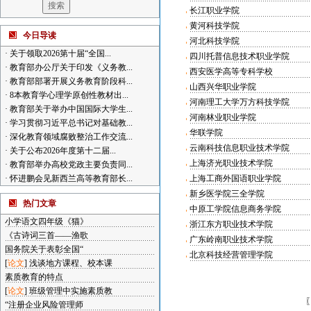
长江职业学院
黄河科技学院
今日导读
河北科技学院
·
关于领取2026第十届“全国...
四川托普信息技术职业学院
·
教育部办公厅关于印发《义务教...
西安医学高等专科学校
·
教育部部署开展义务教育阶段科...
山西兴华职业学院
·
8本教育学心理学原创性教材出...
河南理工大学万方科技学院
·
教育部关于举办中国国际大学生...
河南林业职业学院
·
学习贯彻习近平总书记对基础教...
华联学院
·
深化教育领域腐败整治工作交流...
云南科技信息职业技术学院
·
关于公布2026年度第十二届...
上海济光职业技术学院
·
教育部举办高校党政主要负责同...
·
怀进鹏会见新西兰高等教育部长...
上海工商外国语职业学院
新乡医学院三全学院
热门文章
中原工学院信息商务学院
小学语文四年级《猫》
浙江东方职业技术学院
《古诗词三首——渔歌
广东岭南职业技术学院
国务院关于表彰全国“
北京科技经营管理学院
[
论文
]
浅谈地方课程、校本课
素质教育的特点
[
论文
]
班级管理中实施素质教
“注册企业风险管理师