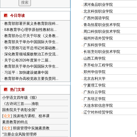
漯河食品职业学院
北京科技职业学院
今日导读
广西外国语学院
·
教育部部署开展义务教育阶段科...
青岛恒星职业技术学院
·
8本教育学心理学原创性教材出...
周口科技职业技术学院
·
教育部办公厅关于印发《义务教...
福州外语外贸学院
·
教育部关于举办中国国际大学生...
广东科技学院
·
学习贯彻习近平总书记对基础教...
长垣烹饪职业技术学院
·
深化教育领域腐败整治工作交流...
山西工商学院
·
关于公布2026年度第十二届...
齐齐哈尔工程学院
·
教育部关于举办中国国际大学生...
郑州华信学院
·
习近平：加快建设健康中国
·
教育部举办高校党政主要负责同...
北京吉利大学
宁夏理工学院
热门文章
广东白云学院
小学语文四年级《猫》
广东培正学院
《古诗词三首——渔歌
大连东软信息学院
国务院关于表彰全国“
辽宁对外经贸学院
[
论文
]
浅谈地方课程、校本课
素质教育的特点
[
论文
]
班级管理中实施素质教
“注册企业风险管理师