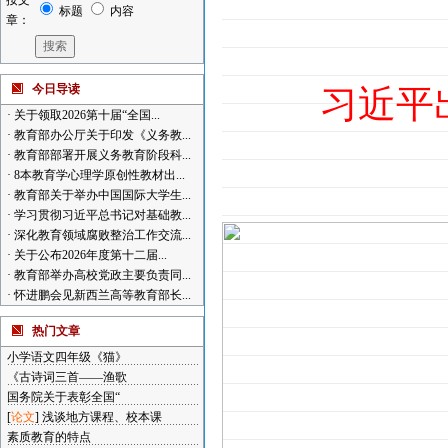
按文
标题
内容
章：
今日导读
习近平
·
关于领取2026第十届“全国...
·
教育部办公厅关于印发《义务教...
·
教育部部署开展义务教育阶段科...
·
8本教育学心理学原创性教材出...
·
教育部关于举办中国国际大学生...
·
学习贯彻习近平总书记对基础教...
·
深化教育领域腐败整治工作交流...
·
关于公布2026年度第十二届...
·
教育部举办高校党政主要负责同...
·
怀进鹏会见新西兰高等教育部长...
热门文章
小学语文四年级《猫》
《古诗词三首——渔歌
国务院关于表彰全国“
[
论文
]
浅谈地方课程、校本课
素质教育的特点