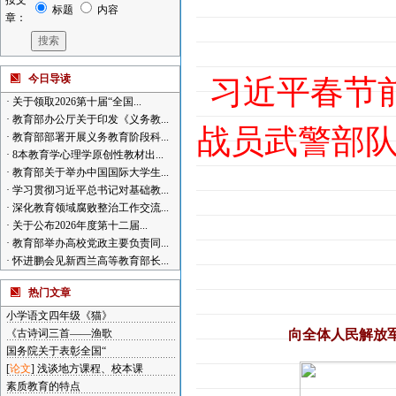
按文
标题
内容
章：
今日导读
习近平春节
·
关于领取2026第十届“全国...
·
教育部办公厅关于印发《义务教...
战员武警部
·
教育部部署开展义务教育阶段科...
·
8本教育学心理学原创性教材出...
·
教育部关于举办中国国际大学生...
·
学习贯彻习近平总书记对基础教...
·
深化教育领域腐败整治工作交流...
·
关于公布2026年度第十二届...
·
教育部举办高校党政主要负责同...
·
怀进鹏会见新西兰高等教育部长...
热门文章
小学语文四年级《猫》
《古诗词三首——渔歌
向全体人民解放
国务院关于表彰全国“
[
论文
]
浅谈地方课程、校本课
素质教育的特点