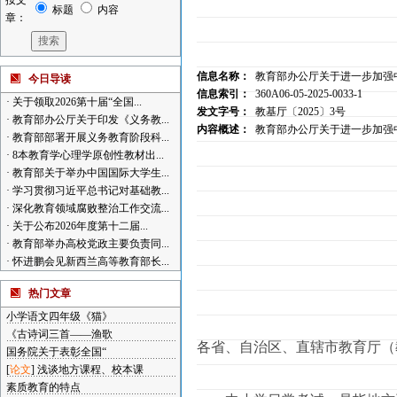
按文
标题
内容
章：
信息名称：
教育部办公厅关于进一步加强
今日导读
信息索引：
360A06-05-2025-0033-1
·
关于领取2026第十届“全国...
发文字号：
教基厅〔2025〕3号
·
教育部办公厅关于印发《义务教...
内容概述：
教育部办公厅关于进一步加强
·
教育部部署开展义务教育阶段科...
·
8本教育学心理学原创性教材出...
·
教育部关于举办中国国际大学生...
·
学习贯彻习近平总书记对基础教...
·
深化教育领域腐败整治工作交流...
·
关于公布2026年度第十二届...
·
教育部举办高校党政主要负责同...
·
怀进鹏会见新西兰高等教育部长...
热门文章
小学语文四年级《猫》
《古诗词三首——渔歌
各省、自治区、直辖市教育厅（
国务院关于表彰全国“
[
论文
]
浅谈地方课程、校本课
素质教育的特点