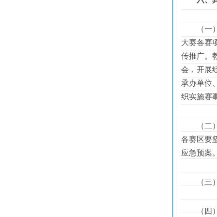
（一）大
大赛各赛
传推广。
会，开展
承办单位
织实施赛
（二）大
各赛区要
应急预案
（三）参
（四）选