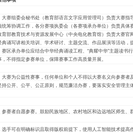
赛组委会秘书处（教育部语言文字应用管理司）负责大赛指导
项统筹协调工作，各分赛项执委会（各赛项承办单位）负责具体
教育部教育技术与资源发展中心（中央电化教育馆）负责大赛官
经典诵写讲相关培训、学术研讨、主题交流、作品展演等活动，
、赛区承办单位应结合中华经典诵读工程、“典耀中华”主题读书
事，不得指定参赛单位，保障赛事工作高质量开展。
赛为公益性赛事，任何单位和个人不得以大赛名义向参赛者及
坚持公开、公平、公正原则，规范廉洁办赛，要落实安全管理主
。
赛者自愿参赛。鼓励民族地区、农村地区和边远地区师生、
手可在明确标识且取得版权前提下，使用人工智能技术提高作