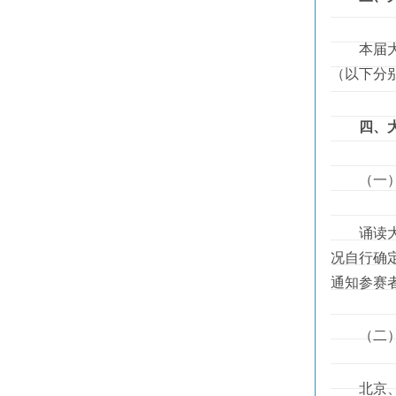
本届大赛
（以下分
四、
（一）
诵读大赛
况自行确
通知参赛
（二）讲
北京、天