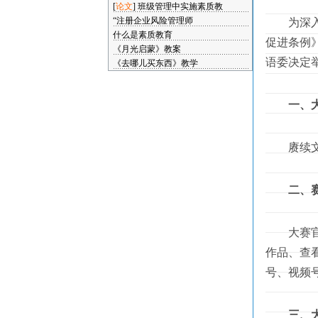
[
论文
]
班级管理中实施素质教
“注册企业风险管理师
为深入贯
什么是素质教育
促进条例
《月光启蒙》教案
语委决定
《去哪儿买东西》教学
一、
赓续文
二、
大赛官网：
作品、查看
号、视频
三、