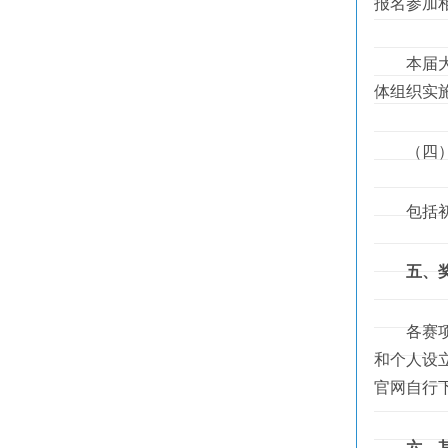
报名参加
本届大赛
体组织实
（四）
包括初赛
五、
各赛项面
和个人设
官网自行
六、