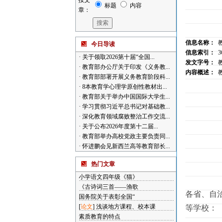
按文
标题
内容
章：
信息名称：
今日导读
信息索引：
3
·
关于领取2026第十届“全国...
发文字号：
·
教育部办公厅关于印发《义务教...
内容概述：
·
教育部部署开展义务教育阶段科...
·
8本教育学心理学原创性教材出...
·
教育部关于举办中国国际大学生...
·
学习贯彻习近平总书记对基础教...
·
深化教育领域腐败整治工作交流...
·
关于公布2026年度第十二届...
·
教育部举办高校党政主要负责同...
·
怀进鹏会见新西兰高等教育部长...
热门文章
小学语文四年级《猫》
《古诗词三首——渔歌
各省、自
国务院关于表彰全国“
[
论文
]
浅谈地方课程、校本课
等学校：
素质教育的特点