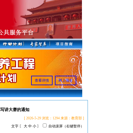
查看详情
网上报名
诵写讲大赛的通知
[ 2026-5-29 浏览：1294 来源：教育部 ]
文字 〖
大
中
小
〗
自动滚屏（右键暂停）