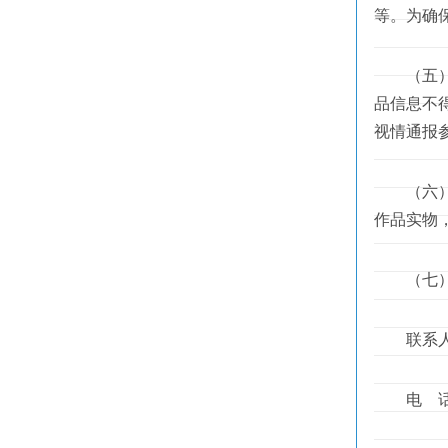
等。为确
（五）参
品信息不
视情通报
（六）大
作品实物
（七）
联系人
电 话：0