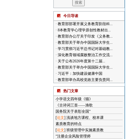
今日导读
·
教育部部署开展义务教育阶段科...
·
8本教育学心理学原创性教材出...
·
教育部办公厅关于印发《义务教...
·
教育部关于举办中国国际大学生...
·
学习贯彻习近平总书记对基础教...
·
深化教育领域腐败整治工作交流...
·
关于公布2026年度第十二届...
·
教育部关于举办中国国际大学生...
·
习近平：加快建设健康中国
·
教育部举办高校党政主要负责同...
热门文章
小学语文四年级《猫》
《古诗词三首——渔歌
国务院关于表彰全国“
[
论文
]
浅谈地方课程、校本课
素质教育的特点
[
论文
]
班级管理中实施素质教
“注册企业风险管理师