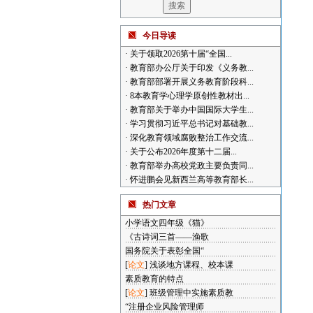
今日导读
·
关于领取2026第十届“全国...
·
教育部办公厅关于印发《义务教...
·
教育部部署开展义务教育阶段科...
·
8本教育学心理学原创性教材出...
·
教育部关于举办中国国际大学生...
·
学习贯彻习近平总书记对基础教...
·
深化教育领域腐败整治工作交流...
·
关于公布2026年度第十二届...
·
教育部举办高校党政主要负责同...
·
怀进鹏会见新西兰高等教育部长...
热门文章
小学语文四年级《猫》
《古诗词三首——渔歌
国务院关于表彰全国“
[
论文
]
浅谈地方课程、校本课
素质教育的特点
[
论文
]
班级管理中实施素质教
“注册企业风险管理师