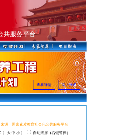
查看详情
网上报名
：8529 来源：国家素质教育社会化公共服务平台 ]
 〖
大
中
小
〗
自动滚屏（右键暂停）