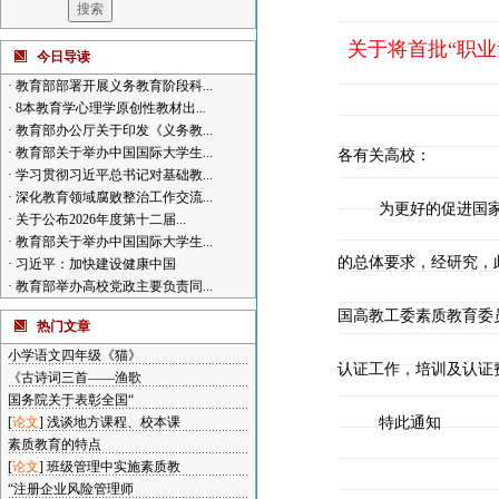
关于将首批“职业
今日导读
·
教育部部署开展义务教育阶段科...
·
8本教育学心理学原创性教材出...
·
教育部办公厅关于印发《义务教...
·
教育部关于举办中国国际大学生...
各有关高校：
·
学习贯彻习近平总书记对基础教...
·
深化教育领域腐败整治工作交流...
为更好的促进国家
·
关于公布2026年度第十二届...
·
教育部关于举办中国国际大学生...
的总体要求，
经研究，
·
习近平：加快建设健康中国
·
教育部举办高校党政主要负责同...
国高教工委素质教育委
热门文章
小学语文四年级《猫》
认证工作，培训及认证
《古诗词三首——渔歌
国务院关于表彰全国“
[
论文
]
浅谈地方课程、校本课
特此通知
素质教育的特点
[
论文
]
班级管理中实施素质教
“注册企业风险管理师