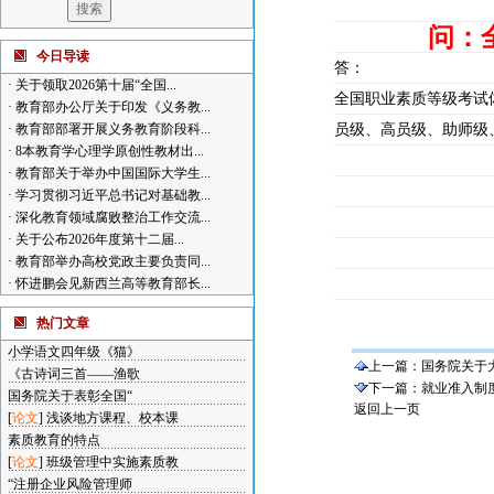
问：
今日导读
答：
·
关于领取2026第十届“全国...
全国职业素质等级考试
·
教育部办公厅关于印发《义务教...
·
教育部部署开展义务教育阶段科...
员级、高员级、助师级
·
8本教育学心理学原创性教材出...
·
教育部关于举办中国国际大学生...
·
学习贯彻习近平总书记对基础教...
·
深化教育领域腐败整治工作交流...
·
关于公布2026年度第十二届...
·
教育部举办高校党政主要负责同...
·
怀进鹏会见新西兰高等教育部长...
热门文章
小学语文四年级《猫》
上一篇：
国务院关于
《古诗词三首——渔歌
下一篇：
就业准入制
国务院关于表彰全国“
返回上一页
[
论文
]
浅谈地方课程、校本课
素质教育的特点
[
论文
]
班级管理中实施素质教
“注册企业风险管理师