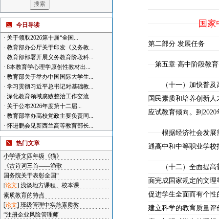
国家
今日导读
·
关于领取2026第十届“全国...
第二部分 发展任务
·
教育部办公厅关于印发《义务教...
·
教育部部署开展义务教育阶段科...
第五章 高中阶段教育
·
8本教育学心理学原创性教材出...
·
教育部关于举办中国国际大学生...
（十一）加快普及高
·
学习贯彻习近平总书记对基础教...
·
深化教育领域腐败整治工作交流...
国民素质和培养创新人
·
关于公布2026年度第十二届...
应试教育倾向。到20
·
教育部举办高校党政主要负责同...
·
怀进鹏会见新西兰高等教育部长...
根据经济社会发展需
热门文章
通高中和中等职业学校
小学语文四年级《猫》
《古诗词三首——渔歌
（十二）全面提高普
国务院关于表彰全国“
面完成国家规定的文理
[
论文
]
浅谈地方课程、校本课
促进学生全面而有个性
素质教育的特点
[
论文
]
班级管理中实施素质教
建立科学的教育质量评
“注册企业风险管理师