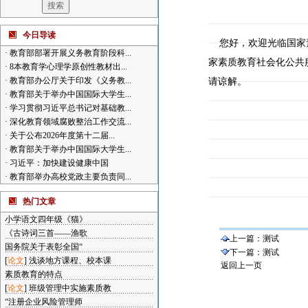
今日导读
您好，欢迎光临国家素
·
教育部部署开展义务教育阶段科...
家素质教育社会化公共
·
8本教育学心理学原创性教材出...
·
教育部办公厅关于印发《义务教...
请谅解。
·
教育部关于举办中国国际大学生...
·
学习贯彻习近平总书记对基础教...
·
深化教育领域腐败整治工作交流...
·
关于公布2026年度第十二届...
·
教育部关于举办中国国际大学生...
·
习近平：加快建设健康中国
·
教育部举办高校党政主要负责同...
热门文章
小学语文四年级《猫》
《古诗词三首——渔歌
上一篇：
测试
国务院关于表彰全国“
下一篇：
测试
[
论文
]
浅谈地方课程、校本课
返回上一页
素质教育的特点
[
论文
]
班级管理中实施素质教
“注册企业风险管理师