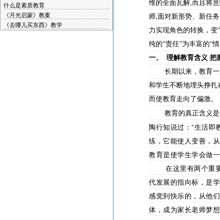
维的全面瓦解
,
而且将意
什么是素质教育
《月光启蒙》教案
师
,
面对新形势、新任务
《去哪儿买东西》教学
力实现角色的转换，变
纯的“责任”为丰富的“
一、
理解教育含义
把
长期以来，教育一
和学生不断地埋头挣扎
而使教育走向了偏激。
教育的真正含义是
“
陶行知说过：
生活即
练，它能使人变善，从
教育是使学生学会做一
在这里有两个重
代发展的指向标，是
感觉到快乐的，从他
体，成为家长老师梦