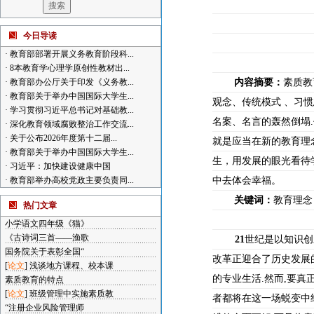
今日导读
·
教育部部署开展义务教育阶段科...
·
8本教育学心理学原创性教材出...
·
教育部办公厅关于印发《义务教...
内容摘要：
素质教
·
教育部关于举办中国国际大学生...
观念、传统模式
、习惯
·
学习贯彻习近平总书记对基础教...
名案、名言的轰然倒塌
.
·
深化教育领域腐败整治工作交流...
·
关于公布2026年度第十二届...
就是应当在新的教育理
·
教育部关于举办中国国际大学生...
生，用发展的眼光看待
·
习近平：加快建设健康中国
·
教育部举办高校党政主要负责同...
中去体会幸福。
关键词：
教育理念
热门文章
小学语文四年级《猫》
《古诗词三首——渔歌
21
世纪是以知识创
国务院关于表彰全国“
改革正迎合了历史发展
[
论文
]
浅谈地方课程、校本课
的专业生活
.
然而
,
要真
素质教育的特点
[
论文
]
班级管理中实施素质教
者都将在这一场蜕变中
“注册企业风险管理师