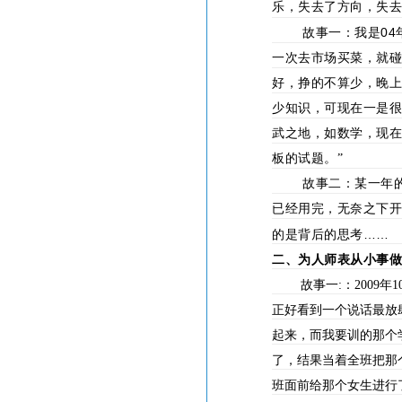
乐，失去了方向，失
04
故事一：我是
一次去市场买菜，就碰
好，挣的不算少，晚
少知识，可现在一是
武之地，如数学，现
板的试题。”
故事二：某一年
已经用完，无奈之下
……
的是背后的思考
二、为人师表从小事
故事一
:
：
2009
年
1
正好看到一个说话最放
起来，而我要训的那个
了，结果当着全班把那
班面前给那个女生进行