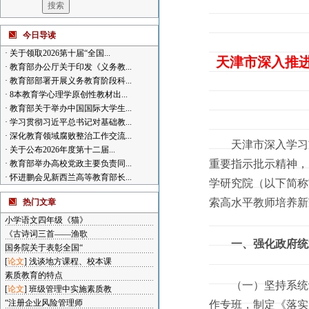
今日导读
·
关于领取2026第十届“全国...
天津市深入推
·
教育部办公厅关于印发《义务教...
·
教育部部署开展义务教育阶段科...
·
8本教育学心理学原创性教材出...
·
教育部关于举办中国国际大学生...
·
学习贯彻习近平总书记对基础教...
·
深化教育领域腐败整治工作交流...
天津市深入学习贯
·
关于公布2026年度第十二届...
重要指示批示精神，
·
教育部举办高校党政主要负责同...
·
怀进鹏会见新西兰高等教育部长...
学研究院（以下简称
索高水平教师培养新
热门文章
小学语文四年级《猫》
《古诗词三首——渔歌
一、强化政府统
国务院关于表彰全国“
[
论文
]
浅谈地方课程、校本课
素质教育的特点
（一）坚持系统谋
[
论文
]
班级管理中实施素质教
“注册企业风险管理师
作专班，制定《落实