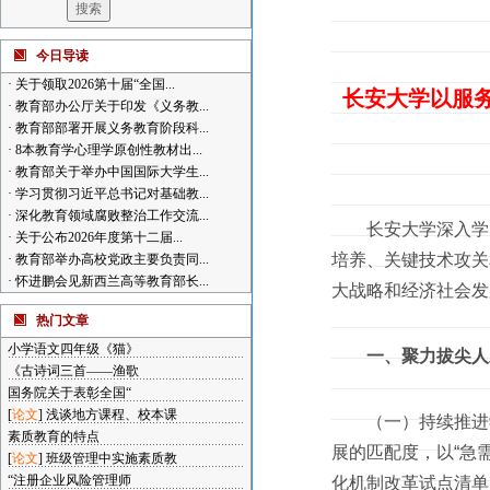
今日导读
·
关于领取2026第十届“全国...
长安大学以服
·
教育部办公厅关于印发《义务教...
·
教育部部署开展义务教育阶段科...
·
8本教育学心理学原创性教材出...
·
教育部关于举办中国国际大学生...
·
学习贯彻习近平总书记对基础教...
·
深化教育领域腐败整治工作交流...
长安大学深入学习
·
关于公布2026年度第十二届...
培养、关键技术攻关
·
教育部举办高校党政主要负责同...
·
怀进鹏会见新西兰高等教育部长...
大战略和经济社会发
热门文章
小学语文四年级《猫》
一、聚力拔尖人
《古诗词三首——渔歌
国务院关于表彰全国“
[
论文
]
浅谈地方课程、校本课
（一）持续推进学
素质教育的特点
展的匹配度，以“急
[
论文
]
班级管理中实施素质教
“注册企业风险管理师
化机制改革试点清单