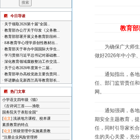
今日导读
·
关于领取2026第十届“全国...
教育部
·
教育部办公厅关于印发《义务教...
·
教育部部署开展义务教育阶段科...
·
8本教育学心理学原创性教材出...
为确保广大师生度
·
教育部关于举办中国国际大学生...
做好2026年中小
·
学习贯彻习近平总书记对基础教...
·
深化教育领域腐败整治工作交流...
·
关于公布2026年度第十二届...
通知指出，各地各
·
教育部举办高校党政主要负责同...
·
怀进鹏会见新西兰高等教育部长...
任、部门监管责任和
网。
热门文章
小学语文四年级《猫》
《古诗词三首——渔歌
通知强调，各地各校
国务院关于表彰全国“
[
论文
]
浅谈地方课程、校本课
期安全主题教育，提
素质教育的特点
任，同时引导家长合
[
论文
]
班级管理中实施素质教
生的关心关爱，充分
“注册企业风险管理师